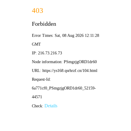
🍵 番茶屋
漫话·闲趣·新番鉴
茶番新番
经典茗品
图鉴
漫谈茶会
关于