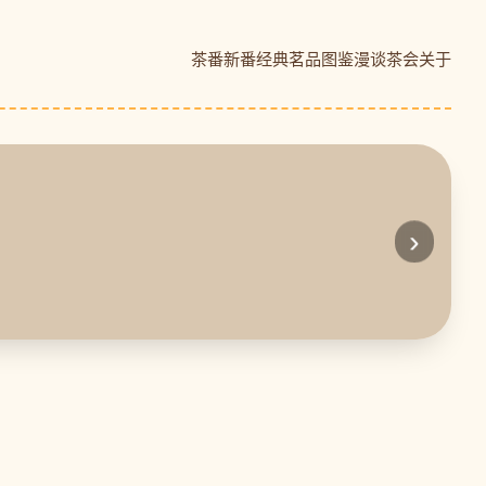
茶番新番
经典茗品
图鉴
漫谈茶会
关于
›