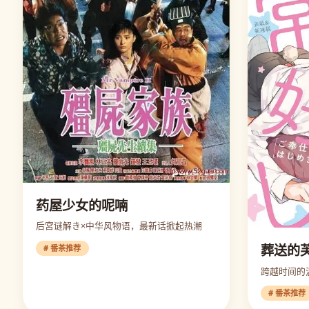
药屋少女的呢喃
后宮谜解き×中华风物语，最新话掀起热潮
葬送的
# 番茶推荐
跨越时间的
# 番茶推荐