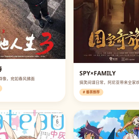
春
SPY×FAMILY
群像，宛如春风拂面
搞笑间谍日常，阿尼亚带来全家
# 番茶推荐