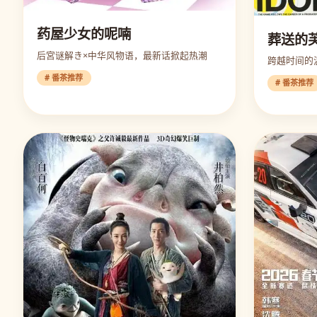
药屋少女的呢喃
葬送的
后宮谜解き×中华风物语，最新话掀起热潮
跨越时间的
# 番茶推荐
# 番茶推荐