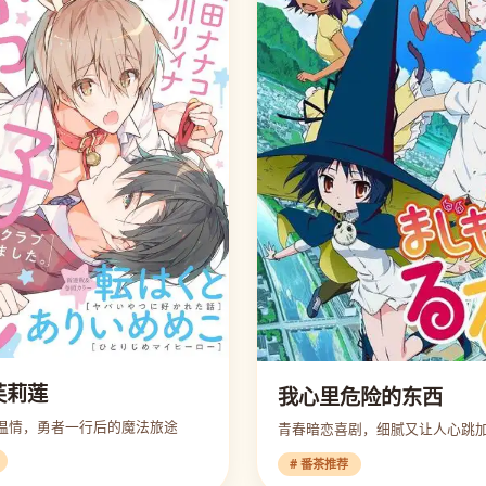
芙莉莲
我心里危险的东西
温情，勇者一行后的魔法旅途
青春暗恋喜剧，细腻又让人心跳
# 番茶推荐