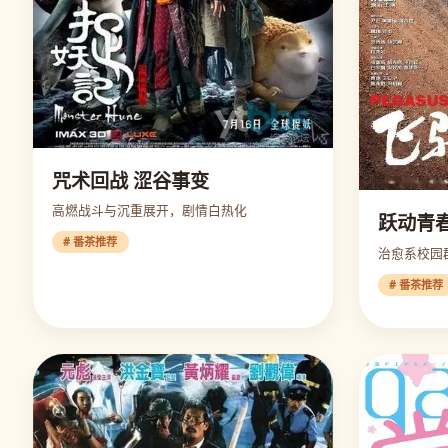
咒术回战 涩谷事变
高燃战斗与沉重展开，剧情白热化
跃动青
# 番茶推荐
治愈系校园
# 番茶推荐