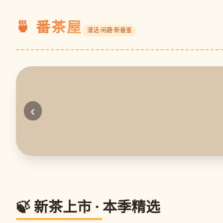
🍵 番茶屋
漫话·闲趣·新番鉴
‹
🍃 新茶上市 · 本季精选