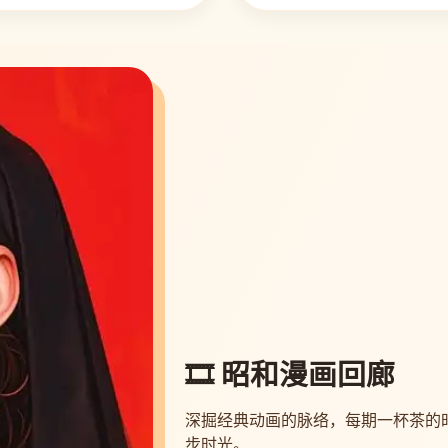
🎞️ 昭和漫画回廊
深掘经典动画的脉络，每期一杯茶的
步时光。