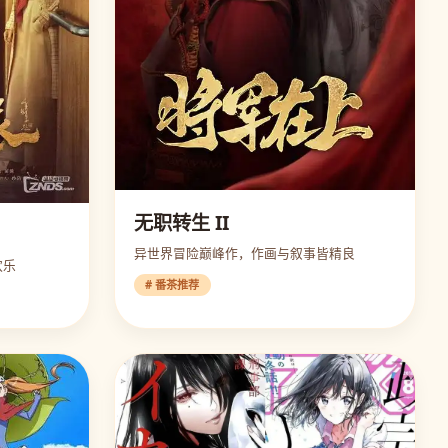
无职转生 II
异世界冒险巅峰作，作画与叙事皆精良
欢乐
# 番茶推荐