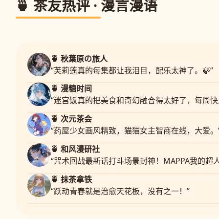
🍵 茶友热评 · 漫言漫语
🍵 秋葉原の旅人
“芙莉莲真的每集都让我泪目，配乐太神了。🍃”
🍵 漫糖时间
“迷宫饭真的把美食和奇幻融合得太好了，每周快
🍵 次元茶会
“药屋少女画风精致，猫猫女主智商在线，大爱。
🍵 和风漫研社
“咒术回战最新话打斗场景封神！MAPPA我的超人
🍵 抹茶拿铁
“跃动青春就是治愈天花板，没有之一！”